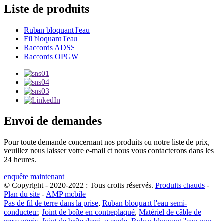
Liste de produits
Ruban bloquant l'eau
Fil bloquant l'eau
Raccords ADSS
Raccords OPGW
Envoi de demandes
Pour toute demande concernant nos produits ou notre liste de prix,
veuillez nous laisser votre e-mail et nous vous contacterons dans les
24 heures.
enquête maintenant
© Copyright - 2020-2022 : Tous droits réservés.
Produits chauds
-
Plan du site
-
AMP mobile
Pas de fil de terre dans la prise
,
Ruban bloquant l'eau semi-
conducteur
,
Joint de boîte en contreplaqué
,
Matériel de câble de
messagerie
,
Joint de boîte demi-aveugle
,
Ruban bloquant l'eau non