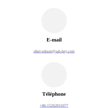
E-mail
siber-edison@sab-hey.com
Téléphone
+86-15262831077