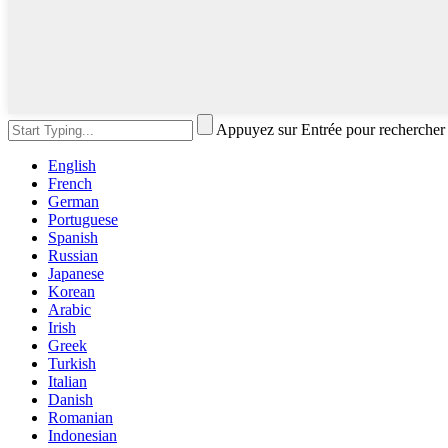
Appuyez sur Entrée pour rechercher
English
French
German
Portuguese
Spanish
Russian
Japanese
Korean
Arabic
Irish
Greek
Turkish
Italian
Danish
Romanian
Indonesian