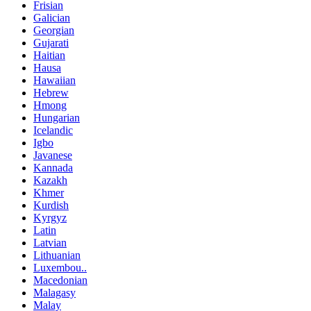
Frisian
Galician
Georgian
Gujarati
Haitian
Hausa
Hawaiian
Hebrew
Hmong
Hungarian
Icelandic
Igbo
Javanese
Kannada
Kazakh
Khmer
Kurdish
Kyrgyz
Latin
Latvian
Lithuanian
Luxembou..
Macedonian
Malagasy
Malay