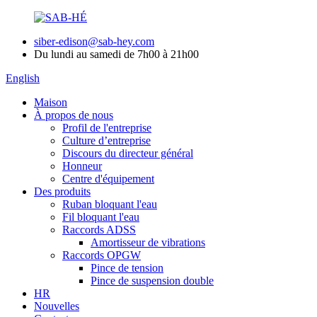
siber-edison@sab-hey.com
Du lundi au samedi de 7h00 à 21h00
English
Maison
À propos de nous
Profil de l'entreprise
Culture d’entreprise
Discours du directeur général
Honneur
Centre d'équipement
Des produits
Ruban bloquant l'eau
Fil bloquant l'eau
Raccords ADSS
Amortisseur de vibrations
Raccords OPGW
Pince de tension
Pince de suspension double
HR
Nouvelles