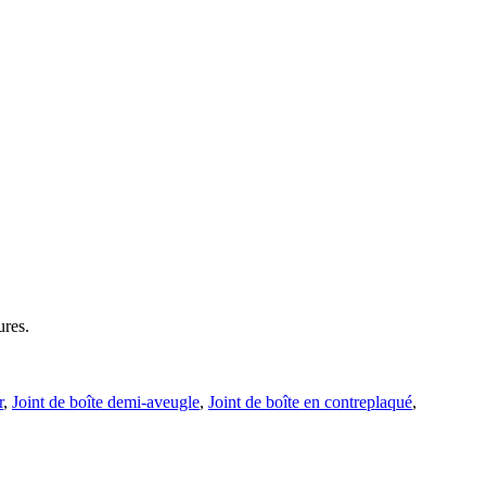
ures.
r
,
Joint de boîte demi-aveugle
,
Joint de boîte en contreplaqué
,