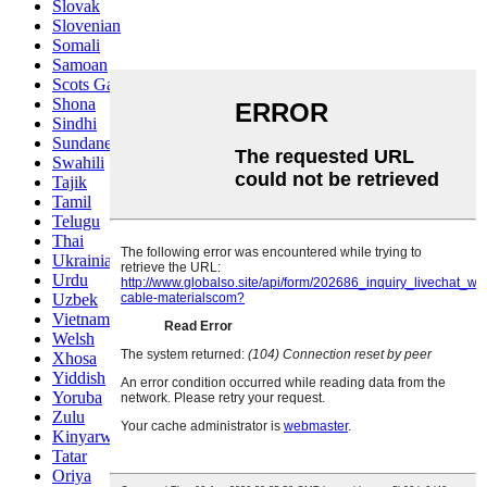
Slovak
Slovenian
Somali
Samoan
Scots Gaelic
Shona
Sindhi
Sundanese
Swahili
Tajik
Tamil
Telugu
Thai
Ukrainian
Urdu
Uzbek
Vietnamese
Welsh
Xhosa
Yiddish
Yoruba
Zulu
Kinyarwanda
Tatar
Oriya