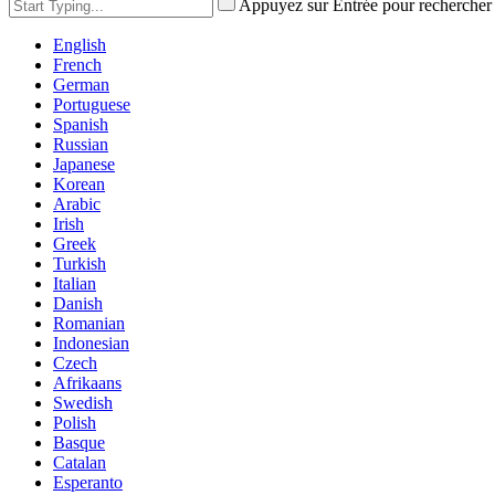
Appuyez sur Entrée pour rechercher
English
French
German
Portuguese
Spanish
Russian
Japanese
Korean
Arabic
Irish
Greek
Turkish
Italian
Danish
Romanian
Indonesian
Czech
Afrikaans
Swedish
Polish
Basque
Catalan
Esperanto