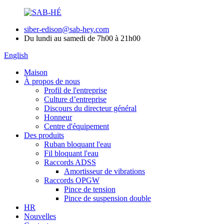
siber-edison@sab-hey.com
Du lundi au samedi de 7h00 à 21h00
English
Maison
À propos de nous
Profil de l'entreprise
Culture d’entreprise
Discours du directeur général
Honneur
Centre d'équipement
Des produits
Ruban bloquant l'eau
Fil bloquant l'eau
Raccords ADSS
Amortisseur de vibrations
Raccords OPGW
Pince de tension
Pince de suspension double
HR
Nouvelles