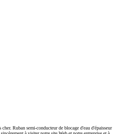
ins cher. Ruban semi-conducteur de blocage d'eau d'épaisseur
cèrement à visiter notre site Web et notre entreprise et à