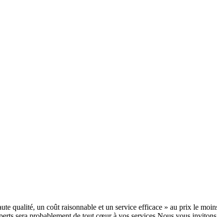
ute qualité, un coût raisonnable et un service efficace » au prix le mo
ts sera probablement de tout cœur à vos services.Nous vous invitons sin