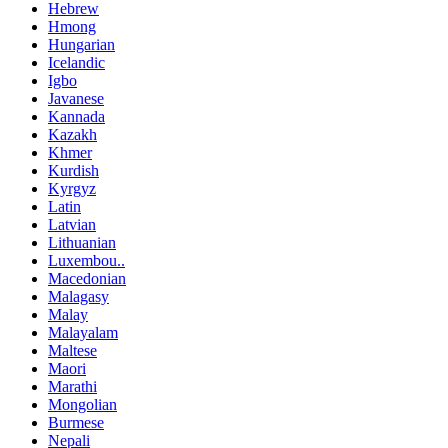
Hebrew
Hmong
Hungarian
Icelandic
Igbo
Javanese
Kannada
Kazakh
Khmer
Kurdish
Kyrgyz
Latin
Latvian
Lithuanian
Luxembou..
Macedonian
Malagasy
Malay
Malayalam
Maltese
Maori
Marathi
Mongolian
Burmese
Nepali