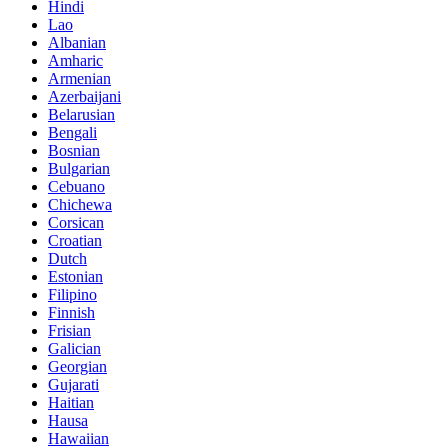
Hindi
Lao
Albanian
Amharic
Armenian
Azerbaijani
Belarusian
Bengali
Bosnian
Bulgarian
Cebuano
Chichewa
Corsican
Croatian
Dutch
Estonian
Filipino
Finnish
Frisian
Galician
Georgian
Gujarati
Haitian
Hausa
Hawaiian