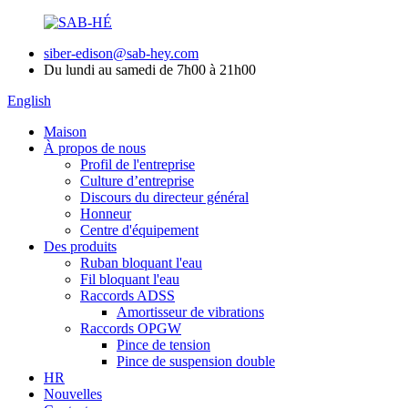
siber-edison@sab-hey.com
Du lundi au samedi de 7h00 à 21h00
English
Maison
À propos de nous
Profil de l'entreprise
Culture d’entreprise
Discours du directeur général
Honneur
Centre d'équipement
Des produits
Ruban bloquant l'eau
Fil bloquant l'eau
Raccords ADSS
Amortisseur de vibrations
Raccords OPGW
Pince de tension
Pince de suspension double
HR
Nouvelles