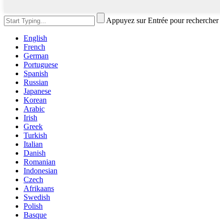
Appuyez sur Entrée pour rechercher
English
French
German
Portuguese
Spanish
Russian
Japanese
Korean
Arabic
Irish
Greek
Turkish
Italian
Danish
Romanian
Indonesian
Czech
Afrikaans
Swedish
Polish
Basque