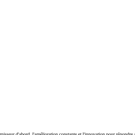
nisseur d'abord, l'amélioration constante et l'innovation pour répondre a