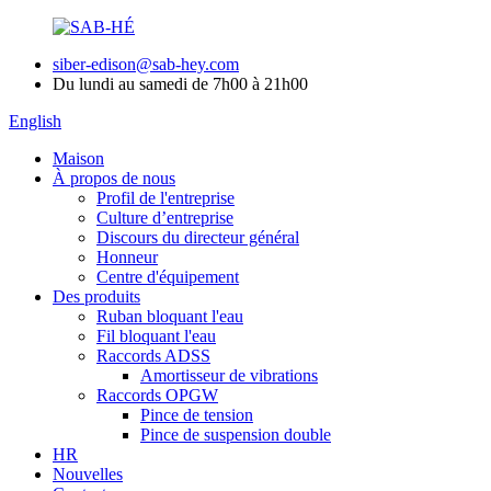
siber-edison@sab-hey.com
Du lundi au samedi de 7h00 à 21h00
English
Maison
À propos de nous
Profil de l'entreprise
Culture d’entreprise
Discours du directeur général
Honneur
Centre d'équipement
Des produits
Ruban bloquant l'eau
Fil bloquant l'eau
Raccords ADSS
Amortisseur de vibrations
Raccords OPGW
Pince de tension
Pince de suspension double
HR
Nouvelles