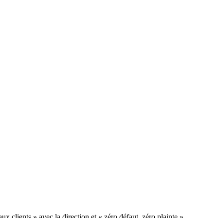
ux clients » avec la direction et « zéro défaut, zéro plainte »