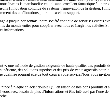
ous livrons la marchandise en utilisant l'excellent fantastique à un pri
ons l'innovation continue du système, l'innovation de la gestion, l'innov
amment des améliorations pour un excellent support.
e à plaque horizontale, notre société continue de servir ses clients avec
s du monde entier pour coopérer avec nous et élargir nos activités.Si v
es informations.
 client », une méthode de gestion exigeante de haute qualité, des produ
 supérieure, des solutions superbes et des prix de vente agressifs pour l
qualifiée pourrait être de tout cœur à votre service.Nous vous invitons 
, pince à plaque en acier double QS, en raison de nos bons produits et 
x.Si vous avez besoin de plus d’informations et êtes intéressé par l’une 
oche.