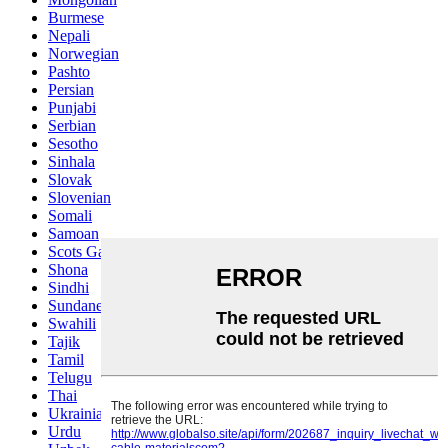
Burmese
Nepali
Norwegian
Pashto
Persian
Punjabi
Serbian
Sesotho
Sinhala
Slovak
Slovenian
Somali
Samoan
Scots Gaelic
Shona
Sindhi
Sundanese
Swahili
Tajik
Tamil
Telugu
Thai
Ukrainian
Urdu