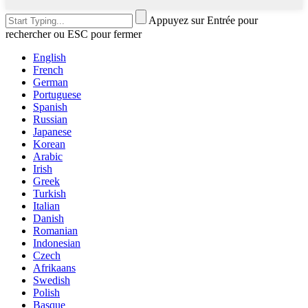
Appuyez sur Entrée pour
rechercher ou ESC pour fermer
English
French
German
Portuguese
Spanish
Russian
Japanese
Korean
Arabic
Irish
Greek
Turkish
Italian
Danish
Romanian
Indonesian
Czech
Afrikaans
Swedish
Polish
Basque