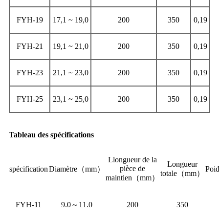
FYH-19
17,1 ~ 19,0
200
350
0,19
FYH-21
19,1 ~ 21,0
200
350
0,19
FYH-23
21,1 ~ 23,0
200
350
0,19
FYH-25
23,1 ~ 25,0
200
350
0,19
Tableau des spécifications
L
longueur de la
Longueur
pièce de
spécification
Diamètre
（
mm
）
Poid
totale
（
mm
）
maintien
（
mm
）
FYH-11
9.0
～
11.0
200
350