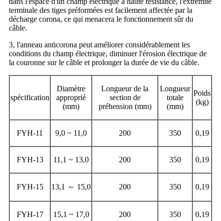
dans l'espace d'un champ électrique à haute résistance, l'extrémité
terminale des tiges préformées est facilement affectée par la
décharge corona, ce qui menacera le fonctionnement sûr du
câble.
3, l'anneau anticorona peut améliorer considérablement les
conditions du champ électrique, diminuer l'érosion électrique de
la couronne sur le câble et prolonger la durée de vie du câble.
Diamètre
Longueur de la
Longueur
Poids
spécification
approprié
section de
totale
(kg)
(mm)
préhension (mm)
(mm)
FYH-11
9,0 ~ 11,0
200
350
0,19
FYH-13
11,1 ~ 13,0
200
350
0,19
FYH-15
13,1 ～ 15,0
200
350
0,19
FYH-17
15,1 ~ 17,0
200
350
0,19