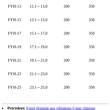
FYH-13
11.1
～
13,0
200
350
FYH-15
13.1
～
15,0
200
350
FYH-17
15.1
～
17,0
200
350
FYH-19
17.1
～
19,0
200
350
FYH-21
19.1
～
21,0
200
350
FYH-23
21.1
～
23,0
200
350
FYH-25
23.1
～
25,0
200
350
Précédent:
Fouet résistant aux vibrations Usine chinoise