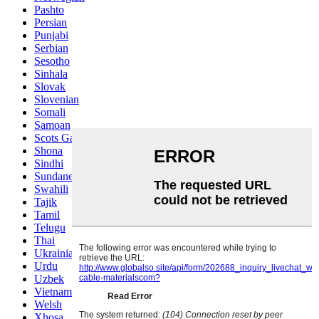
Pashto
Persian
Punjabi
Serbian
Sesotho
Sinhala
Slovak
Slovenian
Somali
Samoan
Scots Gaelic
Shona
Sindhi
Sundanese
Swahili
Tajik
Tamil
Telugu
Thai
Ukrainian
Urdu
Uzbek
Vietnamese
Welsh
Xhosa