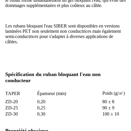
le ruban forme instantanément un gel bloquant l'eau, qui évite des
dommages supplémentaires et plus coûteux au câble.
Les rubans bloquant l'eau SIBER sont disponibles en versions
laminées PET non seulement non conductrices mais également
semi-conductrices pour s'adapter à diverses applications de
câbles.
Spécification du ruban bloquant l'eau non
conducteur
Poids (g/㎡)
TAPER
Épaisseur (mm)
ZD-20
0,20
80 ± 8
ZD-25
0,25
90 ± 9
ZD-30
0,30
100 ± 10
Propriété physique