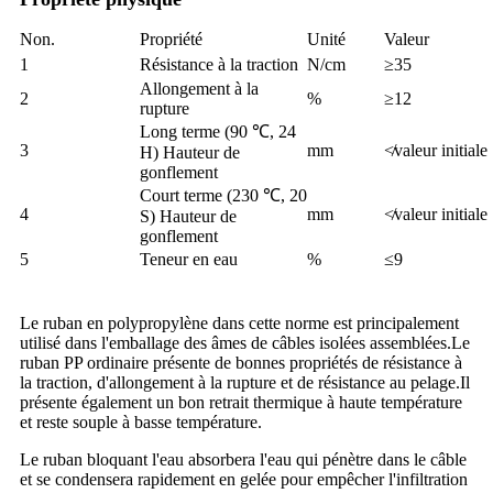
Non.
Propriété
Unité
Valeur
1
Résistance à la traction
N/cm
≥35
Allongement à la
2
%
≥12
rupture
Long terme (90 ℃, 24
3
mm
≮valeur initiale
H) Hauteur de
gonflement
Court terme (230 ℃, 20
4
mm
≮valeur initiale
S) Hauteur de
gonflement
5
Teneur en eau
%
≤9
Le ruban en polypropylène dans cette norme est principalement
utilisé dans l'emballage des âmes de câbles isolées assemblées.Le
ruban PP ordinaire présente de bonnes propriétés de résistance à
la traction, d'allongement à la rupture et de résistance au pelage.Il
présente également un bon retrait thermique à haute température
et reste souple à basse température.
Le ruban bloquant l'eau absorbera l'eau qui pénètre dans le câble
et se condensera rapidement en gelée pour empêcher l'infiltration