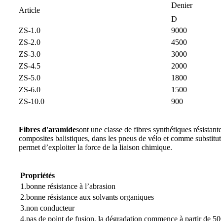
Denier
Article
D
ZS-1.0
9000
ZS-2.0
4500
ZS-3.0
3000
ZS-4.5
2000
ZS-5.0
1800
ZS-6.0
1500
ZS-10.0
900
Fibres d'aramide
sont une classe de fibres synthétiques résistantes
composites balistiques, dans les pneus de vélo et comme substitut 
permet d’exploiter la force de la liaison chimique.
Propriétés
1.bonne résistance à l’abrasion
2.bonne résistance aux solvants organiques
3.non conducteur
4.pas de point de fusion, la dégradation commence à partir de 5