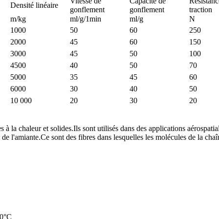
Vitesse de
Capacité de
Résistanc
Densité linéaire
gonflement
gonflement
traction
m/kg
ml/g/1min
ml/g
N
1000
50
60
250
2000
45
60
150
3000
45
50
100
4500
40
50
70
5000
35
45
60
6000
30
40
50
10 000
20
30
20
 à la chaleur et solides.Ils sont utilisés dans des applications aérospatiale
de l'amiante.Ce sont des fibres dans lesquelles les molécules de la chaîn
00°C