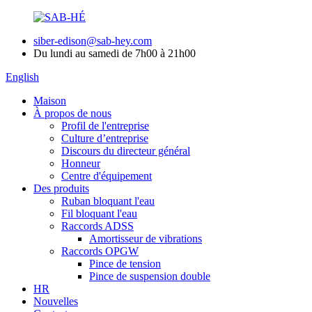
siber-edison@sab-hey.com
Du lundi au samedi de 7h00 à 21h00
English
Maison
À propos de nous
Profil de l'entreprise
Culture d’entreprise
Discours du directeur général
Honneur
Centre d'équipement
Des produits
Ruban bloquant l'eau
Fil bloquant l'eau
Raccords ADSS
Amortisseur de vibrations
Raccords OPGW
Pince de tension
Pince de suspension double
HR
Nouvelles