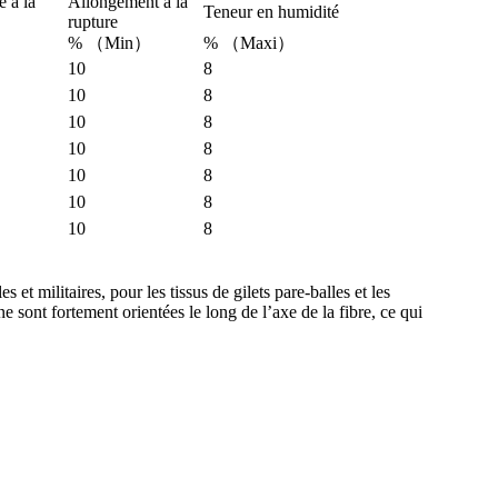
e à la
Allongement à la
Teneur en humidité
rupture
% （Min）
% （Maxi）
10
8
10
8
10
8
10
8
10
8
10
8
10
8
s et militaires, pour les tissus de gilets pare-balles et les
e sont fortement orientées le long de l’axe de la fibre, ce qui